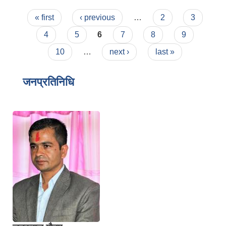
सम्बन्धमा !
Pages
« first
‹ previous
…
2
3
4
5
6
7
8
9
10
…
next ›
last »
जनप्रतिनिधि