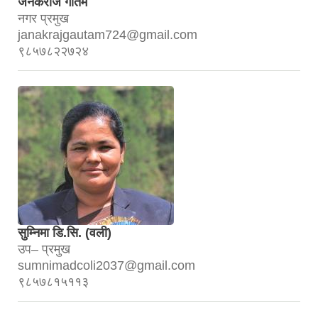
जनकराज गौतम
नगर प्रमुख
janakrajgautam724@gmail.com
९८५७८२२७२४
सुम्निमा डि.सि. (वली)
उप– प्रमुख
sumnimadcoli2037@gmail.com
९८५७८१५११३