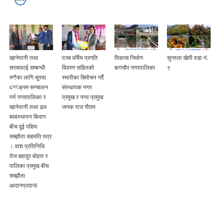
खानेपानी तथा
पञ्च वर्षिय प्रगति
विकास निर्माण
सुन्तला खेती वडा नं.
सरसफाई सम्बन्धी
विवरण सहितको
बागचौर नगरपालिका
९
सबैका लागि सुस्वा
स्मारीका बिमोचन गर्दै
कार्यक्रम सन्चालन
संस्थापक नगर
गर्न नगरपालिका र
प्रमुख र नगर प्रमुख
खानेपानी तथा ढल
जनक राज गौतम
ब्यबस्थापन बिभाग
बीच दुई पक्षिय
सम्झौता सहमति पत्र
। वाश प्रतिनिधि
तेज बहादुर बोहरा र
पालिका प्रमुख बीच
सम्झौता
आदानप्रदानl