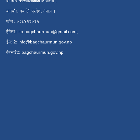
बागचौर नगरपालिकाको कार्यालय ,
बागचौर, कर्णाली प्रदेश, नेपाल ।
फोन : ०८८४१२०३५
ईमेल1:
ito.bagchaurmun@gmail.com
,
ईमेल2:
info@bagchaurmun.gov.np
वे‍बसाईट: bagchaurmun.gov.np