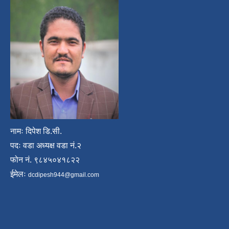
नामः दिपेश डि.सी.
पदः वडा अध्यक्ष वडा नं.२
फोन नं. ९८४५०४१८२२
ईमेलः
dcdipesh944@gmail.com