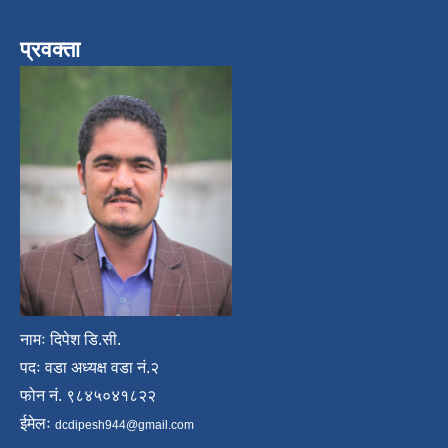
प्रवक्ता
नामः दिपेश डि.सी.
पदः वडा अध्यक्ष वडा नं.२
फोन नं. ९८४५०४१८२२
ईमेलः
dcdipesh944@gmail.com