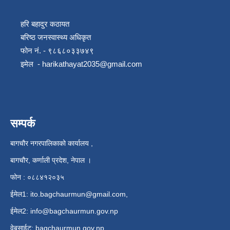
हरि बहादुर कठायत
बरिष्ठ जनस्वास्थ्य अधिकृत
फोन नं. - ९८६८०३३७४९
इमेल -
harikathayat2035@gmail.com
सम्पर्क
बागचौर नगरपालिकाको कार्यालय ,
बागचौर, कर्णाली प्रदेश, नेपाल ।
फोन : ०८८४१२०३५
ईमेल1:
ito.bagchaurmun@gmail.com
,
ईमेल2:
info@bagchaurmun.gov.np
वे‍बसाईट: bagchaurmun.gov.np