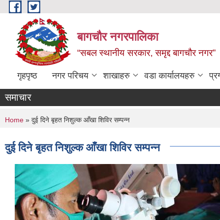
Skip to main content
बागचौर नगरपालिका
“सबल स्थानीय सरकार, समृद्द बागचौर नगर”
गृहपृष्ठ
नगर परिचय
शाखाहरु
वडा ‍कार्यालयहरु
प्र
समाचार
You are here
Home
» दुई दिने बृहत निशुल्क आँखा शिविर सम्पन्न
दुई दिने बृहत निशुल्क आँखा शिविर सम्पन्न