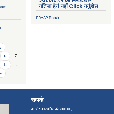
२०८०/०८१ को FRAAP
नतिजा हेर्न यहाँ Click गर्नुहोस ।
्धमा !
FRAAP Result
।
s
…
6
7
11
…
 »
सम्पर्क
बागचौर नगरपालिकाको कार्यालय ,