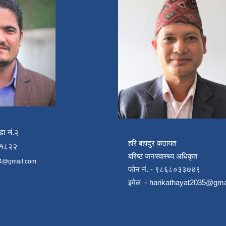
डा नं.२
हरि बहादुर कठायत
४१८२२
बरिष्ठ जनस्वास्थ्य अधिकृत
4@gmail.com
फोन नं. - ९८६८०३३७४९
इमेल -
harikathayat2035@gma