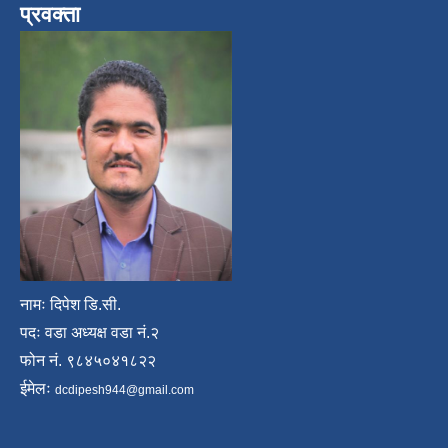
प्रवक्ता
नामः दिपेश डि.सी.
पदः वडा अध्यक्ष वडा नं.२
फोन नं. ९८४५०४१८२२
ईमेलः
dcdipesh944@gmail.com