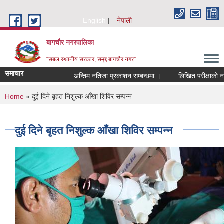
Skip to main content
English
नेपाली
बागचौर नगरपालिका
“सबल स्थानीय सरकार, समृद्द बागचौर नगर”
समाचार
अन्तिम नतिजा प्रकाशन सम्बन्धमा ।
लिखित परीक्षाको नतिजा 
You are here
Home
» दुई दिने बृहत निशुल्क आँखा शिविर सम्पन्न
दुई दिने बृहत निशुल्क आँखा शिविर सम्पन्न