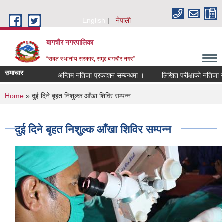
Skip to main content
English
नेपाली
बागचौर नगरपालिका
“सबल स्थानीय सरकार, समृद्द बागचौर नगर”
समाचार
अन्तिम नतिजा प्रकाशन सम्बन्धमा ।
लिखित परीक्षाको नतिजा सम्बन्
You are here
Home
» दुई दिने बृहत निशुल्क आँखा शिविर सम्पन्न
दुई दिने बृहत निशुल्क आँखा शिविर सम्पन्न