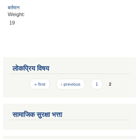
स्मार्टपालिका बागचौर (Integrated digital profile & smart palika bagchaur)
बर्तमान
Weight:
19
लोकप्रिय विषय
Pages
« first
‹ previous
1
2
सामाजिक सुरक्षा भत्ता