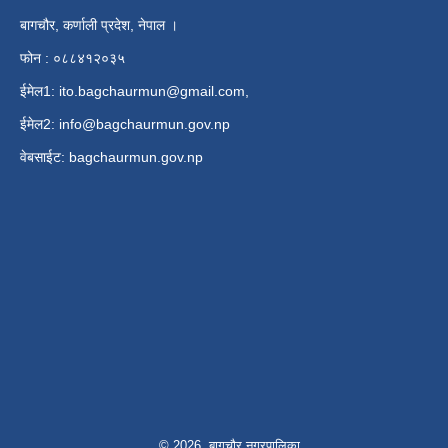
बागचौर, कर्णाली प्रदेश, नेपाल ।
फोन : ०८८४१२०३५
ईमेल1:
ito.bagchaurmun@gmail.com
,
ईमेल2:
info@bagchaurmun.gov.np
वे‍बसाईट: bagchaurmun.gov.np
© 2026 बागचौर नगरपालिका