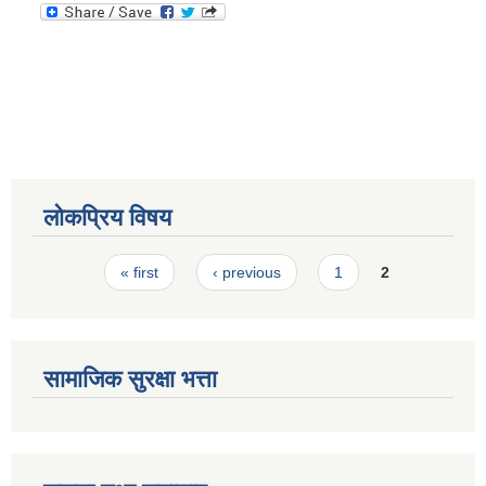
स्मार्टपालिका बागचौर (Integrated digital profile & smart palika bagchaur)
लोकप्रिय विषय
Pages
« first
‹ previous
1
2
सामाजिक सुरक्षा भत्ता