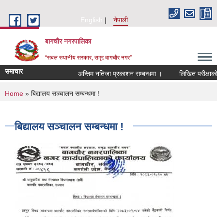
Skip to main content
English
नेपाली
बागचौर नगरपालिका
“सबल स्थानीय सरकार, समृद्द बागचौर नगर”
समाचार
अन्तिम नतिजा प्रकाशन सम्बन्धमा ।
लिखित परीक्षाको न
You are here
Home
» बिद्यालय सञ्चालन सम्बन्धमा !
बिद्यालय सञ्चालन सम्बन्धमा !