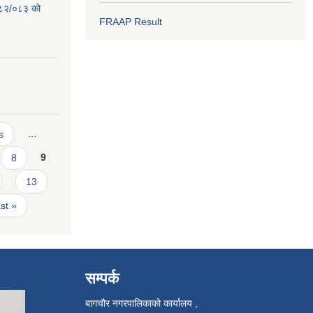
०८२/०८३ को
FRAAP Result
s
…
8
9
13
ast »
सम्पर्क
बागचौर नगरपालिकाको कार्यालय ,