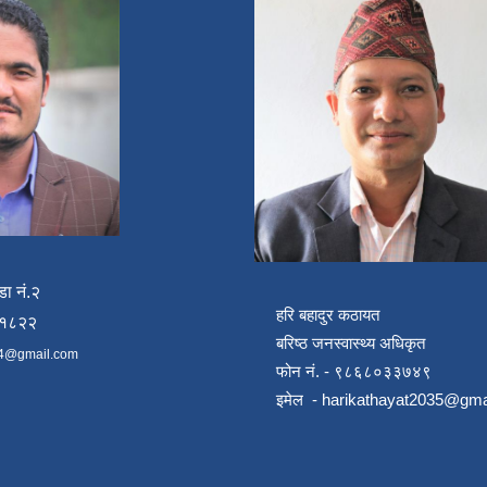
डा नं.२
हरि बहादुर कठायत
४१८२२
बरिष्ठ जनस्वास्थ्य अधिकृत
4@gmail.com
फोन नं. - ९८६८०३३७४९
इमेल -
harikathayat2035@gma