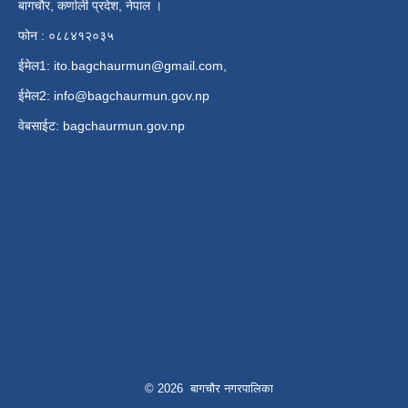
बागचौर, कर्णाली प्रदेश, नेपाल ।
फोन : ०८८४१२०३५
ईमेल1:
ito.bagchaurmun@gmail.com
,
ईमेल2:
info@bagchaurmun.gov.np
वे‍बसाईट: bagchaurmun.gov.np
© 2026 बागचौर नगरपालिका