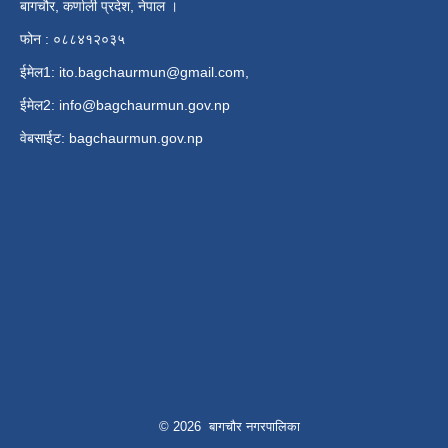
बागचौर, कर्णाली प्रदेश, नेपाल ।
फोन : ०८८४१२०३५
ईमेल1:
ito.bagchaurmun@gmail.com
,
ईमेल2:
info@bagchaurmun.gov.np
वे‍बसाईट: bagchaurmun.gov.np
© 2026 बागचौर नगरपालिका