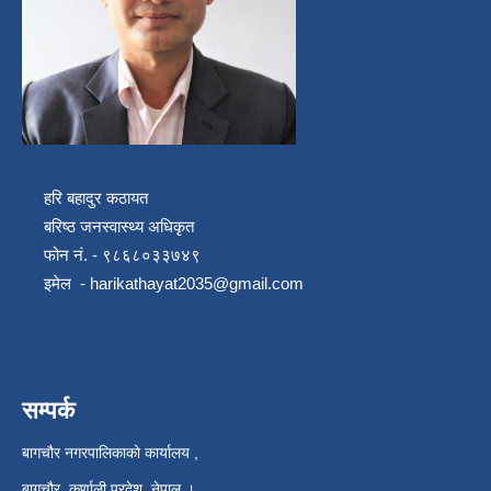
हरि बहादुर कठायत
बरिष्ठ जनस्वास्थ्य अधिकृत
फोन नं. - ९८६८०३३७४९
इमेल -
harikathayat2035@gmail.com
सम्पर्क
बागचौर नगरपालिकाको कार्यालय ,
बागचौर, कर्णाली प्रदेश, नेपाल ।