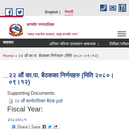
Skip to main content
English
नेपाली
बागचौर नगरपालिका
“सबल स्थानीय सरकार, समृद्द बागचौर नगर”
समाचार
अन्तिम नतिजा प्रकाशन सम्बन्धमा ।
लिखित परीक्षाको
You are here
Home
» २२ औं का.पा. बैठकका निर्णयहरु (मिति २०८०।०९।१२)
२२ औं का.पा. बैठकका निर्णयहरु (मिति २०८०।
०९।१२)
Supporting Documents:
२२ औं कार्यपालिका बैठक.pdf
Fiscal Year:
२०८०/०८१