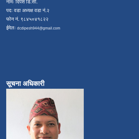
नामः दिपेश डि.सी.
पदः वडा अध्यक्ष वडा नं.२
फोन नं. ९८४५०४१८२२
ईमेलः
dcdipesh944@gmail.com
सूचना अधिकारी