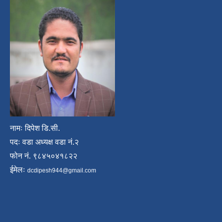
नामः दिपेश डि.सी.
पदः वडा अध्यक्ष वडा नं.२
फोन नं. ९८४५०४१८२२
ईमेलः
dcdipesh944@gmail.com