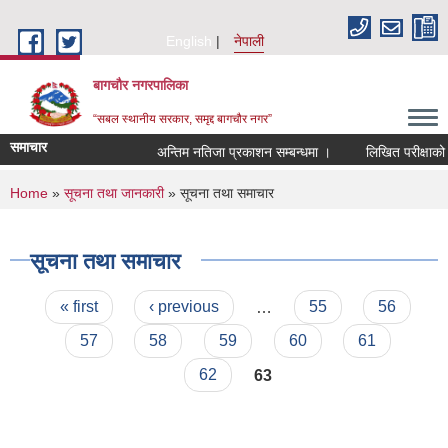
Skip to main content
English
नेपाली
बागचौर नगरपालिका
“सबल स्थानीय सरकार, समृद्द बागचौर नगर”
समाचार
अन्तिम नतिजा प्रकाशन सम्बन्धमा ।
लिखित परीक्षाको न
You are here
Home
»
सूचना तथा जानकारी
» सूचना तथा समाचार
सूचना तथा समाचार
Pages
« first
‹ previous
…
55
56
57
58
59
60
61
62
63