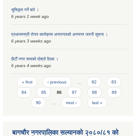
स्मार्टपालिका बागचौर (Integrated digital profile & smart palika bagchaur)
सुचिकृत गर्ने बारे ।
6 years 1 week
ago
प्रधानमन्त्री रोगार कार्यक्रम अन्तरगतको अन्त्यन्त जरुरी सूचना ।
6 years 3 weeks
ago
छैटौं नगर सभाको दोश्रो वैठक ।
6 years 4 weeks
ago
Pages
« first
‹ previous
…
82
83
84
85
86
87
88
89
90
…
next ›
last »
बागचौर नगरपालिका सल्यानको २०८०/८१ को