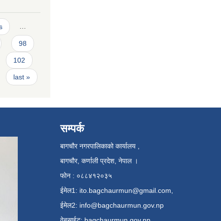
s
…
98
102
last »
सम्पर्क
बागचौर नगरपालिकाको कार्यालय ,
बागचौर, कर्णाली प्रदेश, नेपाल ।
फोन : ०८८४१२०३५
ईमेल1:
ito.bagchaurmun@gmail.com
,
ईमेल2:
info@bagchaurmun.gov.np
वे‍बसाईट: bagchaurmun.gov.np