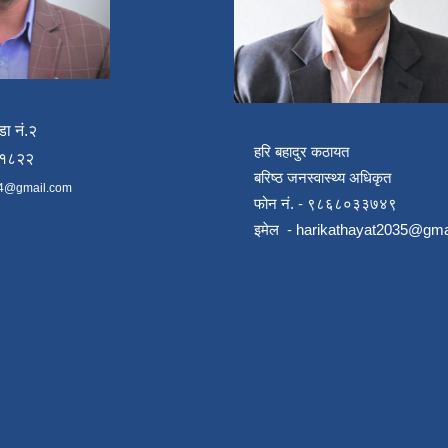
डा नं.२
हरि बहादुर कठायत
४१८२२
बरिष्ठ जनस्वास्थ्य अधिकृत
4@gmail.com
फोन नं. - ९८६८०३३७४९
इमेल -
harikathayat2035@gma