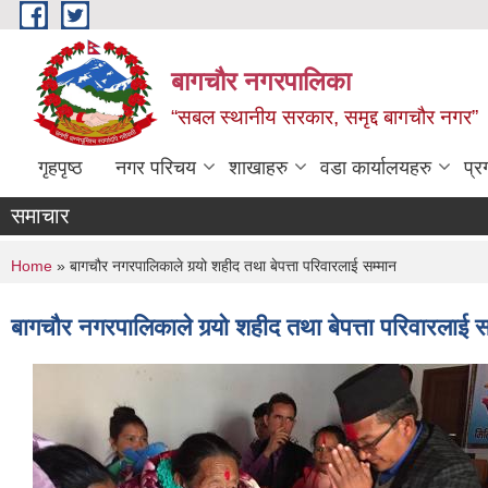
Skip to main content
बागचौर नगरपालिका
“सबल स्थानीय सरकार, समृद्द बागचौर नगर”
गृहपृष्ठ
नगर परिचय
शाखाहरु
वडा ‍कार्यालयहरु
प्र
समाचार
You are here
Home
» बागचौर नगरपालिकाले गर्‍यो शहीद तथा बेपत्ता परिवारलाई सम्मान
बागचौर नगरपालिकाले गर्‍यो शहीद तथा बेपत्ता परिवारलाई स