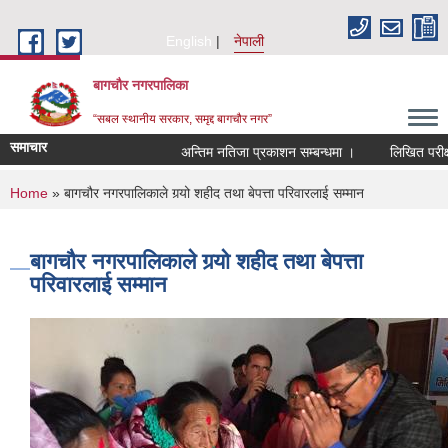
Skip to main content
English
नेपाली
बागचौर नगरपालिका
“सबल स्थानीय सरकार, समृद्द बागचौर नगर”
समाचार
अन्तिम नतिजा प्रकाशन सम्बन्धमा ।
लिखित परीक्षाको
You are here
Home
» बागचौर नगरपालिकाले गर्‍यो शहीद तथा बेपत्ता परिवारलाई सम्मान
बागचौर नगरपालिकाले गर्‍यो शहीद तथा बेपत्ता
परिवारलाई सम्मान