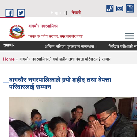
Skip to main content
English
नेपाली
बागचौर नगरपालिका
“सबल स्थानीय सरकार, समृद्द बागचौर नगर”
समाचार
अन्तिम नतिजा प्रकाशन सम्बन्धमा ।
लिखित परीक्षाको नतिजा 
You are here
Home
» बागचौर नगरपालिकाले गर्‍यो शहीद तथा बेपत्ता परिवारलाई सम्मान
बागचौर नगरपालिकाले गर्‍यो शहीद तथा बेपत्ता
परिवारलाई सम्मान