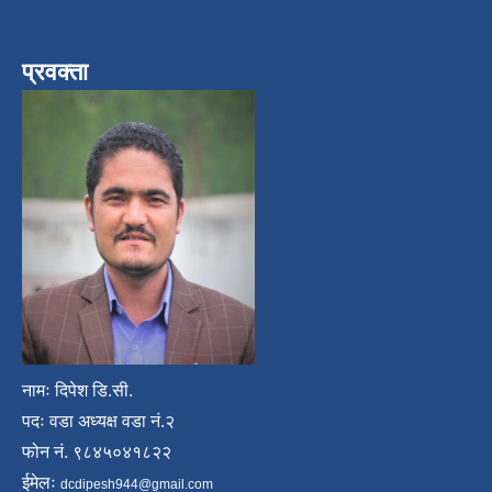
प्रवक्ता
नामः दिपेश डि.सी.
पदः वडा अध्यक्ष वडा नं.२
फोन नं. ९८४५०४१८२२
ईमेलः
dcdipesh944@gmail.com