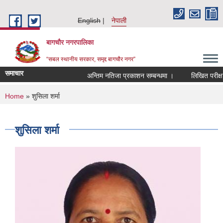
Skip to main content
English
नेपाली
बागचौर नगरपालिका
“सबल स्थानीय सरकार, समृद्द बागचौर नगर”
समाचार
अन्तिम नतिजा प्रकाशन सम्बन्धमा ।
लिखित परीक्षाको
You are here
Home
» शुसिला शर्मा
शुसिला शर्मा