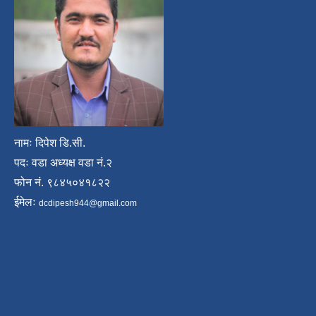
नामः दिपेश डि.सी.
पदः वडा अध्यक्ष वडा नं.२
फोन नं. ९८४५०४१८२२
ईमेलः
dcdipesh944@gmail.com