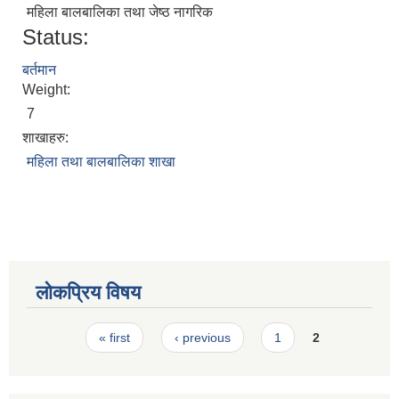
महिला बालबालिका तथा जेष्ठ नागरिक
स्मार्टपालिका बागचौर (Integrated digital profile & smart palika bagchaur)
Status:
बर्तमान
Weight:
7
शाखाहरु:
महिला तथा बालबालिका शाखा
लोकप्रिय विषय
Pages
« first
‹ previous
1
2