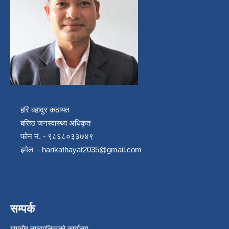
हरि बहादुर कठायत
बरिष्ठ जनस्वास्थ्य अधिकृत
फोन नं. - ९८६८०३३७४९
इमेल -
harikathayat2035@gmail.com
सम्पर्क
बागचौर नगरपालिकाको कार्यालय ,