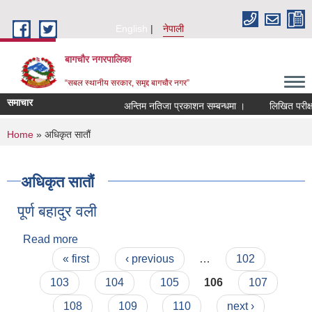
Skip to main content
English
नेपाली
बागचौर नगरपालिका
“सबल स्थानीय सरकार, समृद्द बागचौर नगर”
समाचार
अन्तिम नतिजा प्रकाशन सम्बन्धमा ।
लिखित परीक्षा
You are here
Home
» अधिकृत सातौं
अधिकृत सातौं
पूर्ण बहादुर वली
Read more
about पूर्ण बहादुर वली
Pages
« first
‹ previous
…
102
103
104
105
106
107
108
109
110
next ›