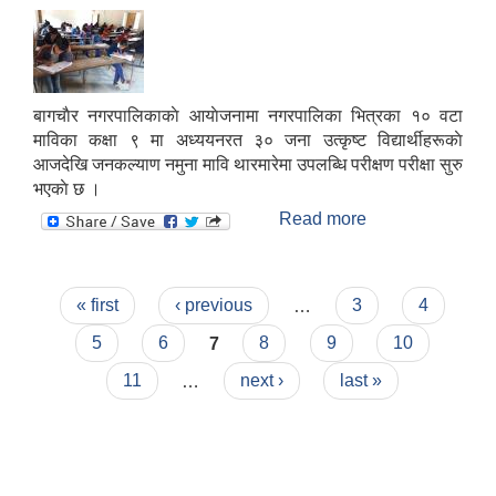
बागचाैर नगरपालिकाकाे आयाेजनामा नगरपालिका भित्रका १० वटा
माविका कक्षा ९ मा अध्ययनरत ३० जना उत्कृष्ट विद्यार्थीहरूकाे
आजदेखि जनकल्याण नमुना मावि थारमारेमा उपलब्धि परीक्षण परीक्षा सुरु
भएकाे छ ।
Read more
about बागचाैर
नगरपालिका भित्रका
विद्यार्थीहरूकाे क्षमता
पहिचानका लागि
Pages
« first
‹ previous
…
3
4
नगर स्तरिय परिक्षा
सुरु ।
5
6
7
8
9
10
11
…
next ›
last »