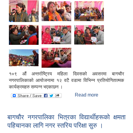
स्मार्टपालिका बागचौर (Integrated digital profile & smart palika bagchaur)
१०९ औं अन्तर्राष्ट्रिय महिला दिवसको अवसरमा बागचौर
नगरपालिकाको आयोजनामा १२ वटै वडामा विभिन्न प्रतियोगितात्मक
कार्यक्रमहरु सम्पन्न भएकाछन ।
Read more
about १०९ औं
अन्तराष्ट्रिय महिला
दिवस भव्य रुपमा
सम्पन्न ।
बागचाैर नगरपालिका भित्रका विद्यार्थीहरूकाे क्षमता
पहिचानका लागि नगर स्तरिय परिक्षा सुरु ।