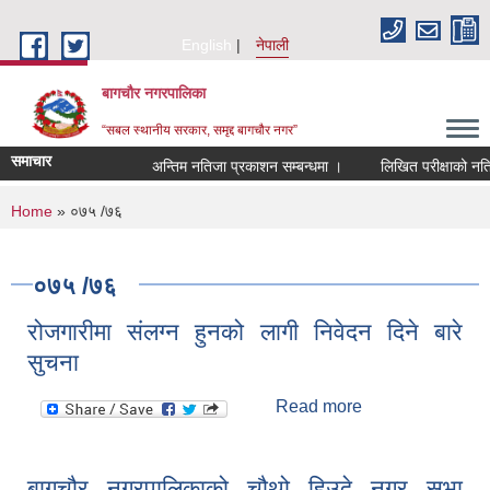
Skip to main content
English
नेपाली
बागचौर नगरपालिका
“सबल स्थानीय सरकार, समृद्द बागचौर नगर”
समाचार
अन्तिम नतिजा प्रकाशन सम्बन्धमा ।
लिखित परीक्षाको नतिजा 
You are here
Home
» ०७५ /७६
०७५ /७६
रोजगारीमा संलग्न हुनको लागी निवेदन दिने बारे
सुचना
Read more
about रोजगारीमा
संलग्न हुनको लागी
निवेदन दिने बारे
सुचना
बागचौर नगरपालिकाको चौथो हिउदे नगर सभा