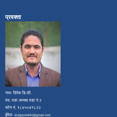
प्रवक्ता
नामः दिपेश डि.सी.
पदः वडा अध्यक्ष वडा नं.२
फोन नं. ९८४५०४१८२२
ईमेलः
dcdipesh944@gmail.com