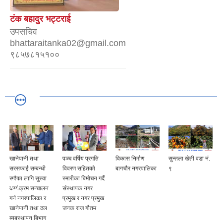
टंक बहादुर भट्टराई
उपसचिव
bhattaraitanka02@gmail.com
९८५७८१५१००
खानेपानी तथा
पञ्च वर्षिय प्रगति
विकास निर्माण
सुन्तला खेती वडा नं.
सरसफाई सम्बन्धी
विवरण सहितको
बागचौर नगरपालिका
९
सबैका लागि सुस्वा
स्मारीका बिमोचन गर्दै
कार्यक्रम सन्चालन
संस्थापक नगर
गर्न नगरपालिका र
प्रमुख र नगर प्रमुख
खानेपानी तथा ढल
जनक राज गौतम
ब्यबस्थापन बिभाग