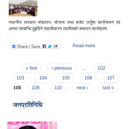
स्मार्टपालिका बागचौर (Integrated digital profile & smart palika bagchaur)
स्थानीय सरकार संचालन, योजना तथा बजेट तर्जुमा कार्यन्वयन एवं
अन्तर सम्बन्धि दुइदिने सहजीकरण तालीमको समापन कार्यक्रम
Read more
about स्थानीय
सरकार संचालन,
योजना तथा बजेट
तर्जुमा कार्यन्वयन एवं
Pages
« first
‹ previous
…
102
अन्तर सम्बन्धि
दुइदिने सहजीकरण
103
104
105
106
107
तालीमको आज
108
109
110
next ›
last »
समापन कार्यक्रम
जनप्रतिनिधि