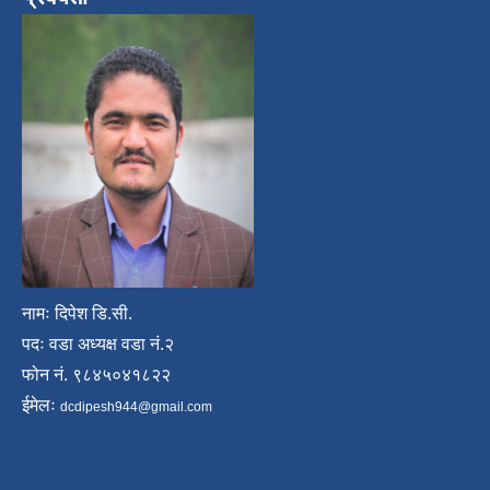
नामः दिपेश डि.सी.
पदः वडा अध्यक्ष वडा नं.२
फोन नं. ९८४५०४१८२२
ईमेलः
dcdipesh944@gmail.com