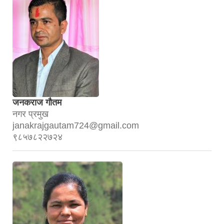
जनकराज गौतम
नगर प्रमुख
janakrajgautam724@gmail.com
९८५७८२२७२४